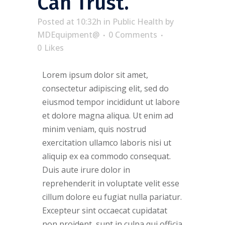
Can Trust.
Posted at 10:32h
in
Public Health
by
MDEquipment@
0 Comments
0
Likes
Lorem ipsum dolor sit amet,
consectetur adipiscing elit, sed do
eiusmod tempor incididunt ut labore
et dolore magna aliqua. Ut enim ad
minim veniam, quis nostrud
exercitation ullamco laboris nisi ut
aliquip ex ea commodo consequat.
Duis aute irure dolor in
reprehenderit in voluptate velit esse
cillum dolore eu fugiat nulla pariatur.
Excepteur sint occaecat cupidatat
non proident, sunt in culpa qui officia